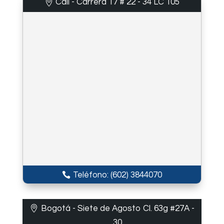
Cali - Carrera 17 # 22 - 34 LC 105
Teléfono: (602) 3844070
Bogotá - Siete de Agosto Cl. 63g #27A -
30