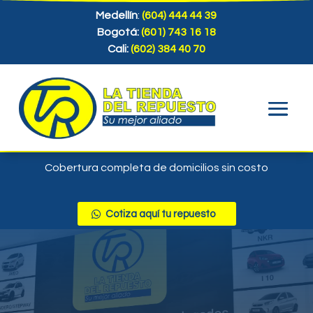
Medellín
:
(604) 444 44 39
Bogotá:
(601) 743 16 18
Cali:
(602) 384 40 70
Cobertura completa de domicilios sin costo
Cotiza aquí tu repuesto