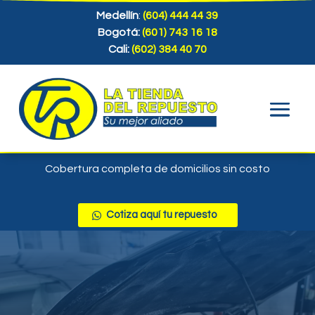
Medellín
:
(604) 444 44 39
Bogotá:
(601) 743 16 18
Cali:
(602) 384 40 70
Cobertura completa de domicilios sin costo
Cotiza aquí tu repuesto