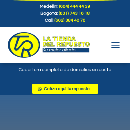
Medellín
:
(604) 444 44 39
Bogotá:
(601) 743 16 18
Cali:
(602) 384 40 70
Cobertura completa de domicilios sin costo
Cotiza aquí tu repuesto