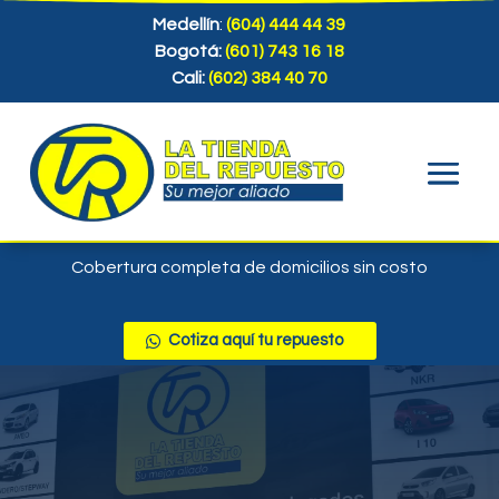
Medellín
:
(604) 444 44 39
Bogotá:
(601) 743 16 18
Cali:
(602) 384 40 70
Cobertura completa de domicilios sin costo
Cotiza aquí tu repuesto