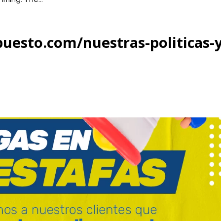
puesto.com/nuestras-politicas-y