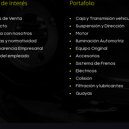
 de Interés
Portafolio
s de Venta
Caja y Transmisión vehíc
cto
Suspensión y Dirección
a con nosotros
Motor
cas y normatividad
Iluminación Automotriz
arencia Empresarial
Equipo Original
 del empleado
Accesorios
Sistema de Frenos
Eléctricos
Colisión
Filtración y lubricantes
Guayas