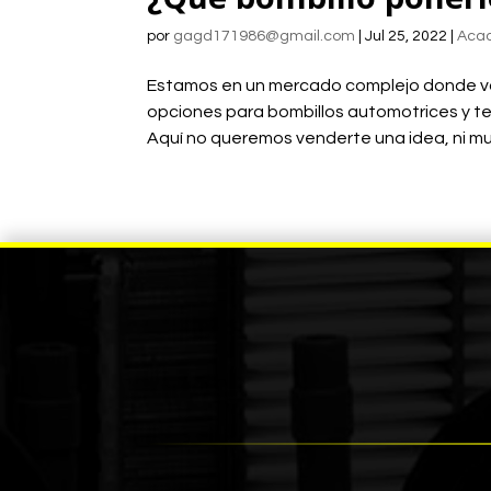
por
gagd171986@gmail.com
|
Jul 25, 2022
|
Aca
Estamos en un mercado complejo donde vas
opciones para bombillos automotrices y te
Aquí no queremos venderte una idea, ni m