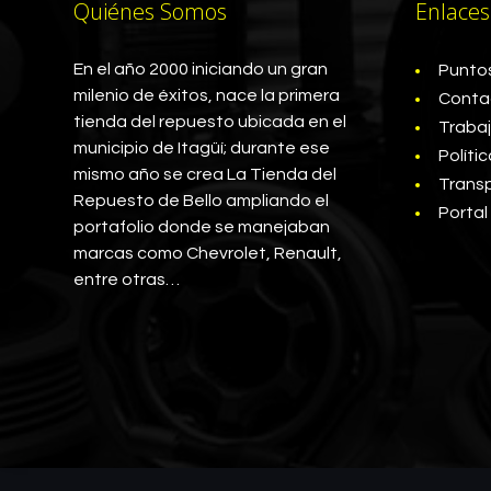
Quiénes Somos
Enlaces
En el año 2000 iniciando un gran
Punto
milenio de éxitos, nace la primera
Conta
tienda del repuesto ubicada en el
Trabaj
municipio de Itagüí; durante ese
Políti
mismo año se crea La Tienda del
Transp
Repuesto de Bello ampliando el
Portal
portafolio donde se manejaban
marcas como Chevrolet, Renault,
entre otras…